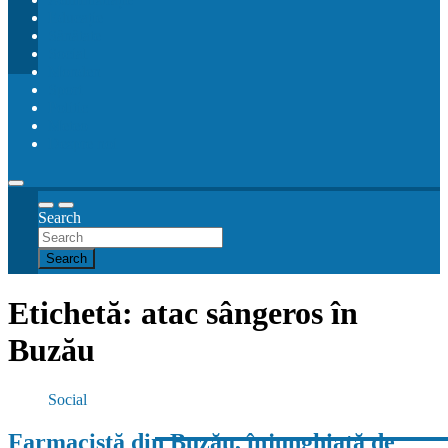
Educație
Sănătate
Social
Monden
Sport
Politic
Meteo
Despre noi
Search
Search
Etichetă:
atac sângeros în
Buzău
Social
Farmacistă din Buzău, înjunghiată de