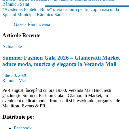
Râmnicu Sărat
în
“Academia Faptelor Bune” oferă cadouri pentru copiii născuți la
articole
Spitalul Municipal Râmnicu Sărat
Gazeta Râmniceană
Articole Recente
Actualitate
Summer Fashion Gala 2026 – Glamoratti Market
aduce moda, muzica și eleganța la Veranda Mall
iulie 30, 2026
Ramona Vlad
Pe 4 august, începând cu ora 19:00, Veranda Mall București
găzduiește Summer Fashion Gala – Glamoratti Market, un
eveniment dedicat modei, frumuseții și lifestyle-ului, organizat de
Manifesto Events & PR…
Distribuie pe:
Facebook