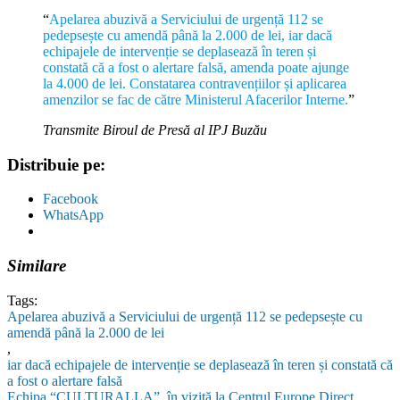
“
Apelarea abuzivă a Serviciului de urgență 112 se
pedepsește cu amendă până la 2.000 de lei, iar dacă
echipajele de intervenție se deplasează în teren și
constată că a fost o alertare falsă, amenda poate ajunge
la 4.000 de lei. Constatarea contravențiilor și aplicarea
amenzilor se fac de către Ministerul Afacerilor Interne.
”
Transmite Biroul de Presă al IPJ Buzău
Distribuie pe:
Facebook
WhatsApp
Similare
Tags:
Apelarea abuzivă a Serviciului de urgență 112 se pedepsește cu
amendă până la 2.000 de lei
,
iar dacă echipajele de intervenție se deplasează în teren și constată că
a fost o alertare falsă
Navigare
Echipa “CULTURALLA”, în vizită la Centrul Europe Direct