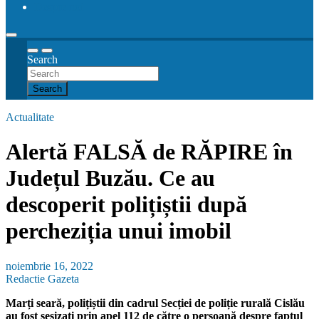
Despre noi
Search
Search
Actualitate
Alertă FALSĂ de RĂPIRE în
Județul Buzău. Ce au
descoperit polițiștii după
percheziția unui imobil
noiembrie 16, 2022
Redactie Gazeta
Marți seară, polițiștii din cadrul Secției de poliție rurală Cislău
au fost sesizați prin apel 112 de către o persoană despre faptul