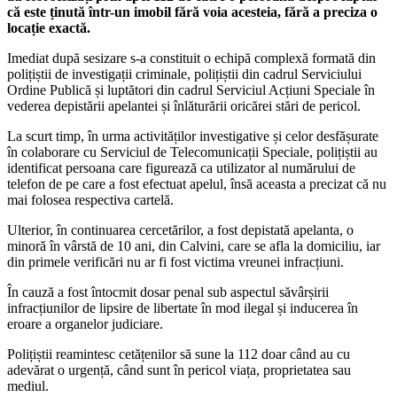
că este ținută într-un imobil fără voia acesteia, fără a preciza o
locație exactă.
Imediat după sesizare s-a constituit o echipă complexă formată din
polițiștii de investigații criminale, polițiștii din cadrul Serviciului
Ordine Publică și luptători din cadrul Serviciul Acțiuni Speciale în
vederea depistării apelantei și înlăturării oricărei stări de pericol.
La scurt timp, în urma activităților investigative și celor desfășurate
în colaborare cu Serviciul de Telecomunicații Speciale, polițiștii au
identificat persoana care figurează ca utilizator al numărului de
telefon de pe care a fost efectuat apelul, însă aceasta a precizat că nu
mai folosea respectiva cartelă.
Ulterior, în continuarea cercetărilor, a fost depistată apelanta, o
minoră în vârstă de 10 ani, din Calvini, care se afla la domiciliu, iar
din primele verificări nu ar fi fost victima vreunei infracțiuni.
În cauză a fost întocmit dosar penal sub aspectul săvârșirii
infracțiunilor de lipsire de libertate în mod ilegal și inducerea în
eroare a organelor judiciare.
Polițiștii reamintesc cetățenilor să sune la 112 doar când au cu
adevărat o urgență, când sunt în pericol viața, proprietatea sau
mediul.