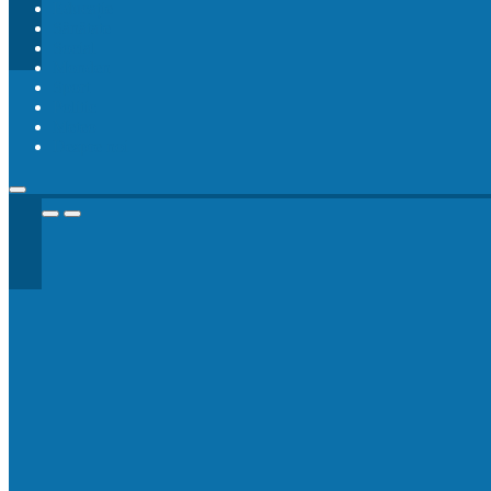
Educație
Sănătate
Social
Monden
Sport
Politic
Meteo
Despre noi