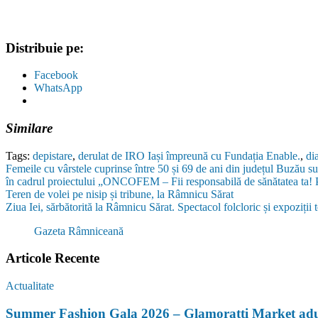
Distribuie pe:
Facebook
WhatsApp
Similare
Tags:
depistare
,
derulat de IRO Iași împreună cu Fundația Enable.
,
di
Femeile cu vârstele cuprinse între 50 și 69 de ani din județul Buzău s
în cadrul proiectului „ONCOFEM – Fii responsabilă de sănătatea ta! 
Navigare
Teren de volei pe nisip și tribune, la Râmnicu Sărat
Ziua Iei, sărbătorită la Râmnicu Sărat. Spectacol folcloric și expoziții 
în
Gazeta Râmniceană
articole
Articole Recente
Actualitate
Summer Fashion Gala 2026 – Glamoratti Market aduc