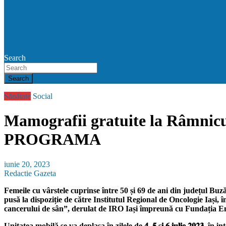
Search
Search
Sănătate
Social
Mamografii gratuite la Râmnicu S
PROGRAMA
iunie 20, 2023
Redactie Gazeta
Femeile cu vârstele cuprinse între 50 și 69 de ani din județul Buză
pusă la dispoziție de către Institutul Regional de Oncologie Iași
, 
cancerului de sân”, derulat de IRO Iași împreună cu Fundația E
Unitatea mobilă se va deplasa în zilele de 𝟒, 𝟓 ș𝐢 𝟔 𝐢𝐮𝐥𝐢𝐞 𝟐𝟎𝟐𝟑, în interva