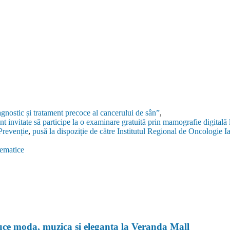
agnostic și tratament precoce al cancerului de sân”
,
unt invitate să participe la o examinare gratuită prin mamografie digita
Prevenție
,
pusă la dispoziție de către Institutul Regional de Oncologie Ia
tematice
e moda, muzica și eleganța la Veranda Mall