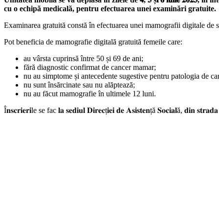
cu o echipă medicală, pentru efectuarea unei examinări gratuite.
Examinarea gratuită constă în efectuarea unei mamografii digitale de scr
Pot beneficia de mamografie digitală gratuită femeile care:
au vârsta cuprinsă între 50 și 69 de ani;
fără diagnostic confirmat de cancer mamar;
nu au simptome și antecedente sugestive pentru patologia de c
nu sunt însărcinate sau nu alăptează;
nu au făcut mamografie în ultimele 12 luni.
Î𝐧𝐬𝐜𝐫𝐢𝐞𝐫𝐢le se fac 𝐥𝐚 𝐬𝐞𝐝𝐢𝐮𝐥 𝐃𝐢𝐫𝐞𝐜ț𝐢𝐞𝐢 𝐝𝐞 𝐀𝐬𝐢𝐬𝐭𝐞𝐧ță 𝐒𝐨𝐜𝐢𝐚𝐥ă, 𝐝𝐢𝐧 𝐬𝐭𝐫𝐚𝐝