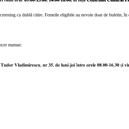
eening cu dublă citire. Femeile eligibile au nevoie doar de buletin, în o
ancer mamar;
𝐚 𝐓𝐮𝐝𝐨𝐫 𝐕𝐥𝐚𝐝𝐢𝐦𝐢𝐫𝐞𝐬𝐜𝐮, 𝐧𝐫 𝟑𝟓, 𝐝𝐞 𝐥𝐮𝐧𝐢-𝐣𝐨𝐢 î𝐧𝐭𝐫𝐞 𝐨𝐫𝐞𝐥𝐞 𝟎𝟖.𝟎𝟎-𝟏𝟔.𝟑𝟎 ș𝐢 𝐯𝐢