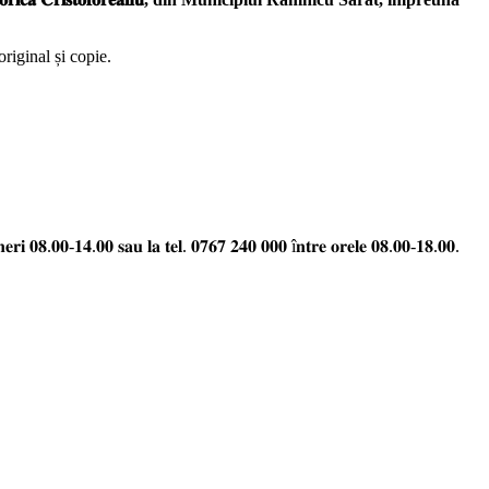
riginal și copie.
𝐧𝐞𝐫𝐢 𝟎𝟖.𝟎𝟎-𝟏𝟒.𝟎𝟎 𝐬𝐚𝐮 𝐥𝐚 𝐭𝐞𝐥. 𝟎𝟕𝟔𝟕 𝟐𝟒𝟎 𝟎𝟎𝟎 î𝐧𝐭𝐫𝐞 𝐨𝐫𝐞𝐥𝐞 𝟎𝟖.𝟎𝟎-𝟏𝟖.𝟎𝟎.