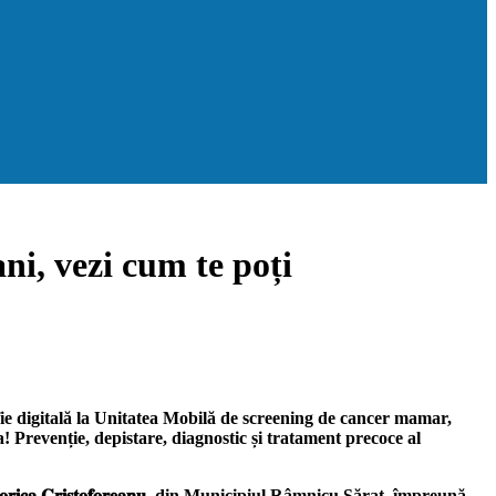
ni, vezi cum te poți
e digitală la Unitatea Mobilă de screening de cancer mamar,
 Prevenție, depistare, diagnostic și tratament precoce al
𝐥 𝐅𝐥𝐨𝐫𝐢𝐜𝐚 𝐂𝐫𝐢𝐬𝐭𝐨𝐟𝐨𝐫𝐞𝐚𝐧𝐮, din Municipiul Râmnicu Sărat, împreună