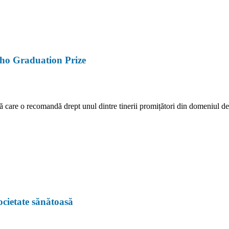
Rho Graduation Prize
ă care o recomandă drept unul dintre tinerii promițători din domeniul 
ocietate sănătoasă