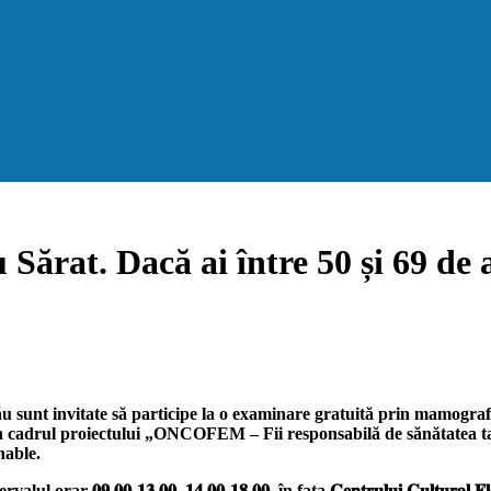
ărat. Dacă ai între 50 și 69 de a
u sunt invitate să participe la
o examinare gratuită prin mamografi
în cadrul proiectului „ONCOFEM – Fii responsabilă de sănătatea ta!
nable.
lul orar 𝟎𝟗.𝟎𝟎-𝟏𝟑.𝟎𝟎, 𝟏𝟒.𝟎𝟎-𝟏𝟖.𝟎𝟎, în fața 𝐂𝐞𝐧𝐭𝐫𝐮𝐥𝐮𝐢 𝐂𝐮𝐥𝐭𝐮𝐫